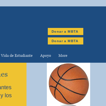
Donar a MBTA
Donar a MBTA
Vida de Estudiante
Apoyo
More
nes
antes
y los