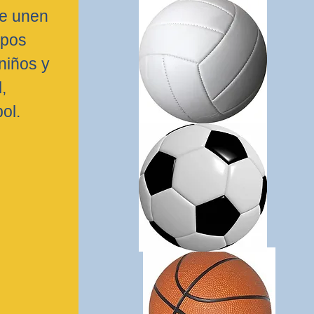
se unen
ipos
niños y
,
ol.