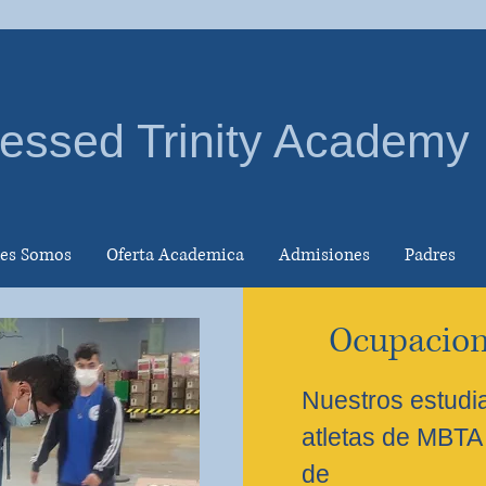
essed Trinity Academy
es Somos
Oferta Academica
Admisiones
Padres
Ocupacio
Nuestros estudi
atletas de MBTA 
de